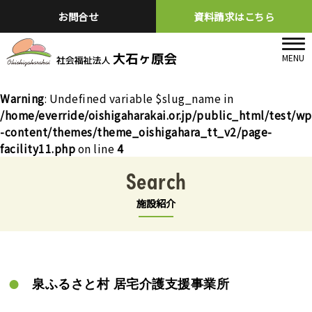
お問合せ
資料請求はこちら
Warning
: Undefined variable $slug_name in
/home/everride/oishigaharakai.or.jp/public_html/test/wp
-content/themes/theme_oishigahara_tt_v2/page-
facility11.php
on line
4
Search
施設紹介
泉ふるさと村 居宅介護支援事業所